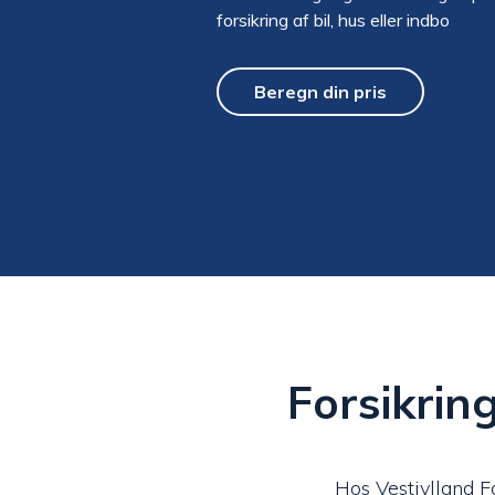
forsikring af bil, hus eller indbo
Beregn din pris
Forsikrin
Hos Vestjylland Fo