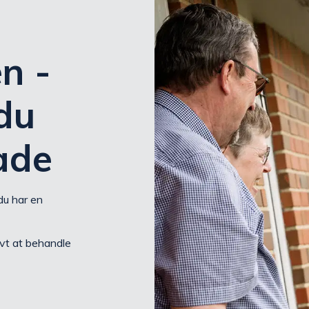
n -
du
ade
du har en
ivt at behandle