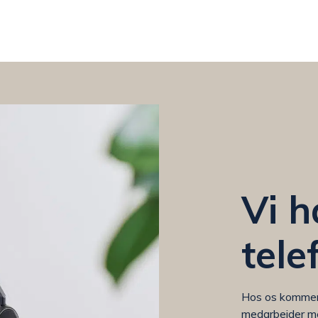
Vi h
tele
Hos os kommer 
medarbejder m