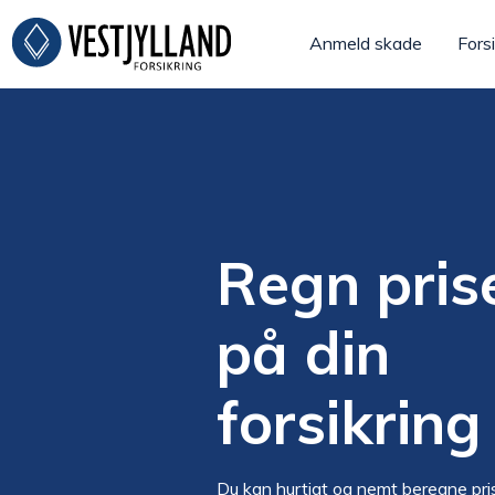
Anmeld skade
Forsi
Regn pris
på din
forsikring
Du kan hurtigt og nemt beregne pri