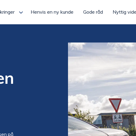
kringer
Henvis en ny kunde
Gode råd
Nyttig vid
en
sen på