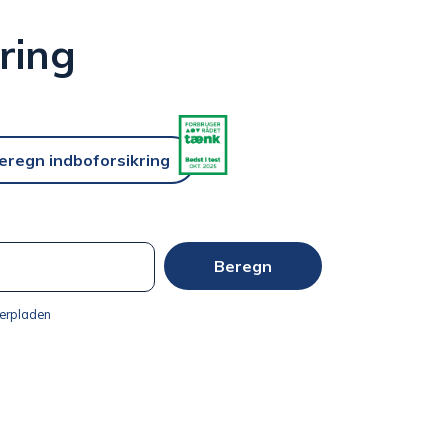
kring
eregn indboforsikring
Beregn
erpladen