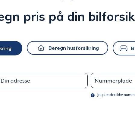
egn pris på din
bilforsi
Beregn husforsikring
kring
B
Jeg kender ikke numm