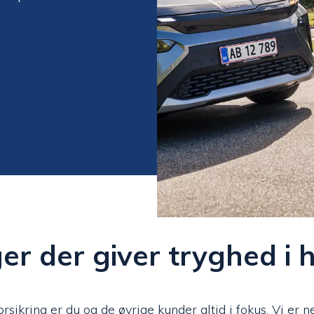
ger der giver tryghed i
rsikring er du og de øvrige kunder altid i fokus. Vi er n