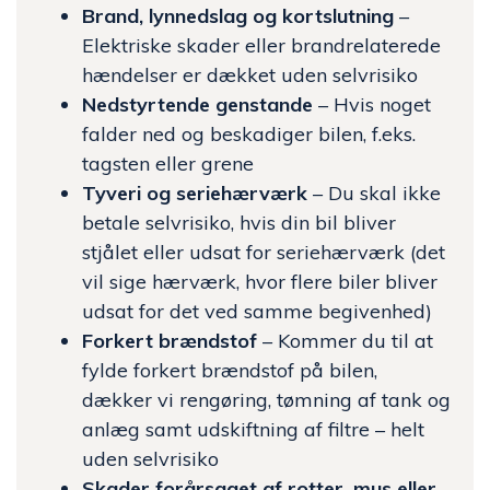
Brand, lynnedslag og kortslutning
–
Elektriske skader eller brandrelaterede
hændelser er dækket uden selvrisiko
Nedstyrtende genstande
– Hvis noget
falder ned og beskadiger bilen, f.eks.
tagsten eller grene
Tyveri og seriehærværk
– Du skal ikke
betale selvrisiko, hvis din bil bliver
stjålet eller udsat for seriehærværk (det
vil sige hærværk, hvor flere biler bliver
udsat for det ved samme begivenhed)
Forkert brændstof
– Kommer du til at
fylde forkert brændstof på bilen,
dækker vi rengøring, tømning af tank og
anlæg samt udskiftning af filtre – helt
uden selvrisiko
Skader forårsaget af rotter, mus eller