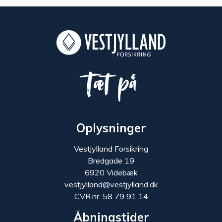
Tæt på
Oplysninger
Vestjylland Forsikring
Bredgade 19
6920 Videbæk
vestjylland@vestjylland.dk
CVR.nr. 58 79 91 14
Åbningstider