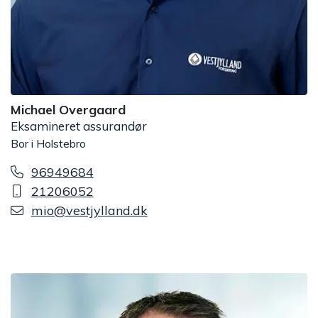
Michael Overgaard
Eksamineret assurandør
Bor i Holstebro
96949684
21206052
mio@vestjylland.dk