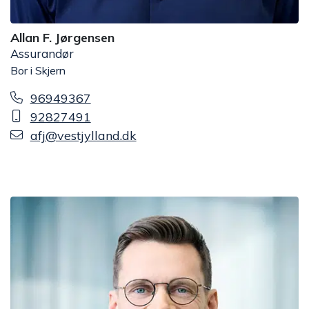
Allan F. Jørgensen
Assurandør
Bor i Skjern
96949367
92827491
afj@vestjylland.dk