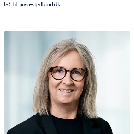
hbj@vestjylland.dk