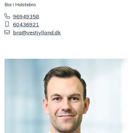
Bor i Holstebro
96949358
60436921
bra@vestjylland.dk