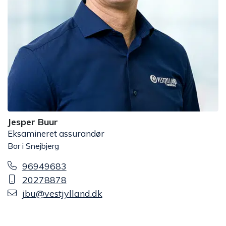
Jesper Buur
Eksamineret assurandør
Bor i Snejbjerg
96949683
20278878
jbu@vestjylland.dk