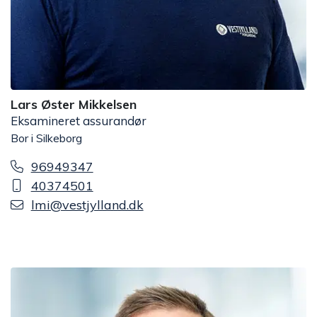
Lars Øster Mikkelsen
Eksamineret assurandør
Bor i Silkeborg
96949347
40374501
lmi@vestjylland.dk