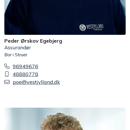
Peder Ørskov Egebjerg
Assurandør
Bor i Struer
96949676
48880778
poe@vestjylland.dk