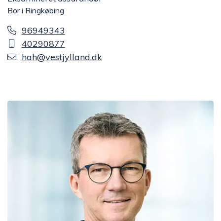
Bor i Ringkøbing
96949343
40290877
hah@vestjylland.dk