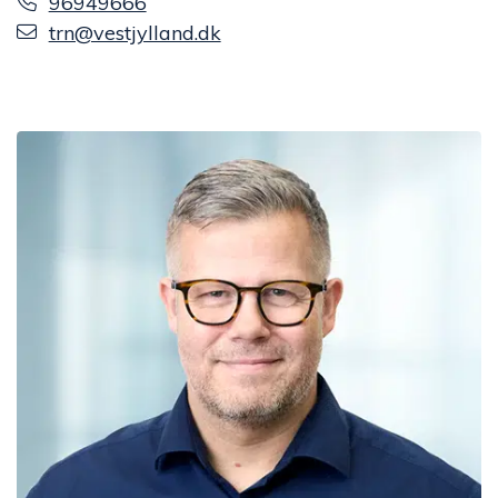
96949666
trn@vestjylland.dk