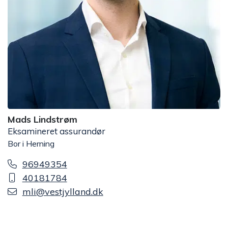
Mads Lindstrøm
Eksamineret assurandør
Bor i Herning
96949354
40181784
mli@vestjylland.dk