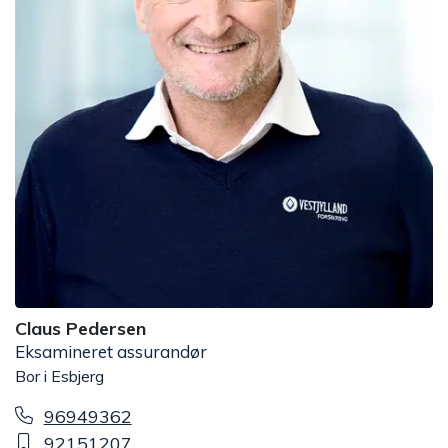
Claus Pedersen
Eksamineret assurandør
Bor i Esbjerg
96949362
92151207