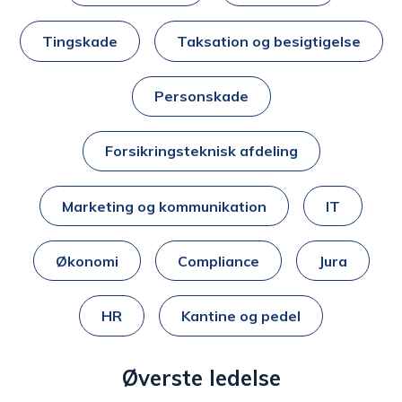
Tingskade
Taksation og besigtigelse
Personskade
Forsikringsteknisk afdeling
Marketing og kommunikation
IT
Økonomi
Compliance
Jura
HR
Kantine og pedel
Øverste ledelse