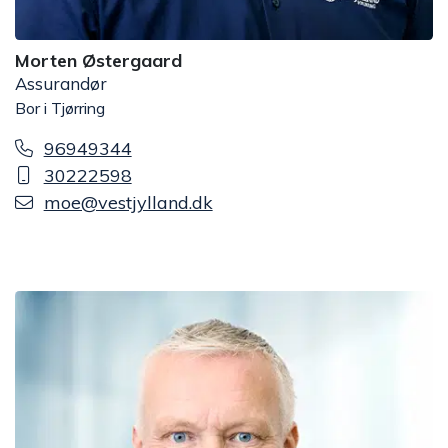
Morten Østergaard
Assurandør
Bor i Tjørring
96949344
30222598
moe@vestjylland.dk