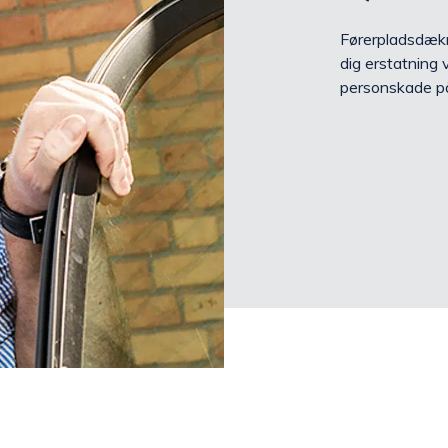
Førerpladsdæknin
dig erstatning 
personskade på