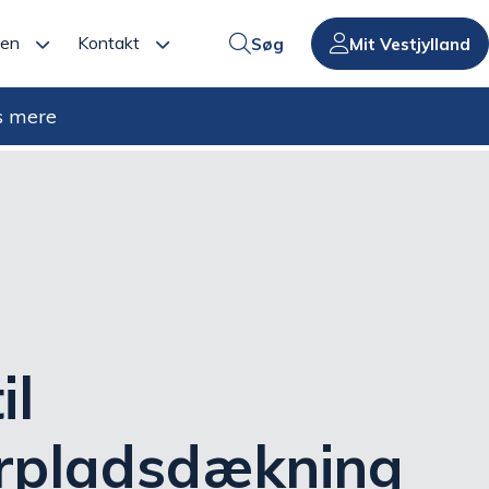
den
Kontakt
Søg
Mit Vestjylland
s mere
il
erpladsdækning