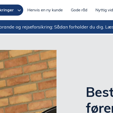
kringer
Henvis en ny kunde
Gode råd
Nyttig vi
rande og rejseforsikring: Sådan forholder du dig.
Læ
Best
før