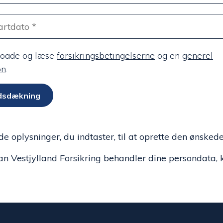
loade og læse
forsikringsbetingelserne
og en
generel
on
.
adsdækning
e oplysninger, du indtaster, til at oprette den ønskede
n Vestjylland Forsikring behandler dine persondata, 