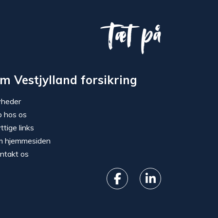
Tæt på
m Vestjylland forsikring
heder
b hos os
ttige links
 hjemmesiden
ntakt os