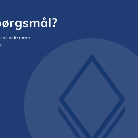
pørgsmål?
du vil vide mere
r