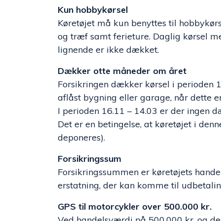
Kun hobbykørsel
Køretøjet må kun benyttes til hobbykørs
og træf samt ferieture. Daglig kørsel me
lignende er ikke dækket.
Dækker otte måneder om året
Forsikringen dækker kørsel i perioden 15
aflåst bygning eller garage, når dette e
I perioden 16.11 – 14.03 er der ingen d
Det er en betingelse, at køretøjet i de
deponeres).
Forsikringssum
Forsikringssummen er køretøjets handel
erstatning, der kan komme til udbetalin
GPS til motorcykler over 500.000 kr.
Ved handelsværdi på 500.000 kr. og de