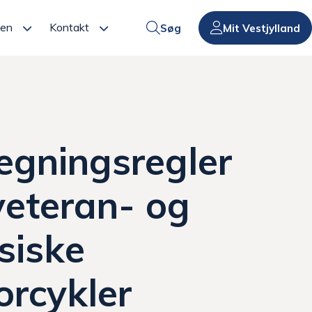
den
Kontakt
Søg
Mit Vestjylland
egningsregler
veteran- og
siske
orcykler