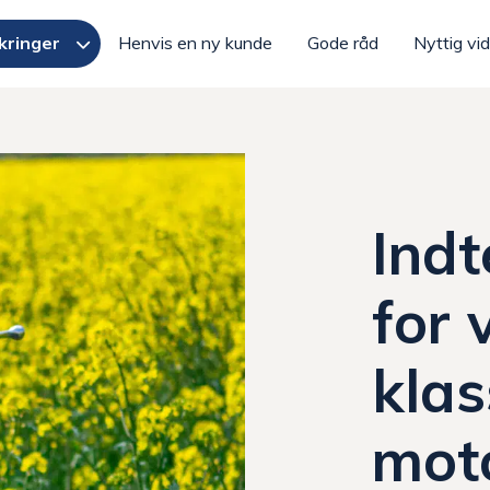
kringer
Henvis en ny kunde
Gode råd
Nyttig vi
Indt
for 
klas
mot