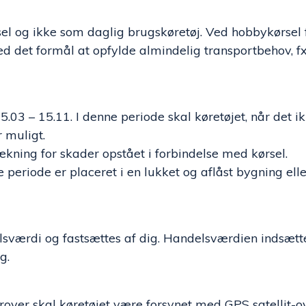
el og ikke som daglig brugskøretøj. Ved hobbykørsel f
d det formål at opfylde almindelig transportbehov, fx 
.03 – 15.11. I denne periode skal køretøjet, når det ik
r muligt.
ækning for skader opstået i forbindelse med kørsel.
nne periode er placeret i en lukket og aflåst bygning 
sværdi og fastsættes af dig. Handelsværdien indsætt
g.
rover skal køretøjet være forsynet med GPS satellit-