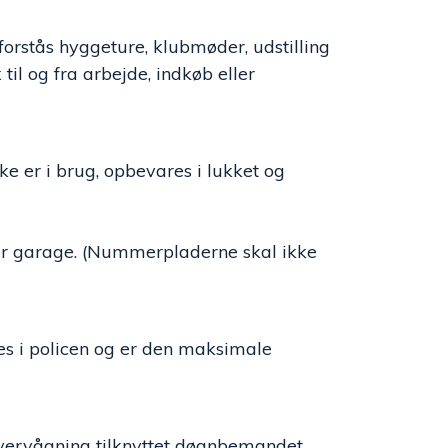
orstås hyggeture, klubmøder, udstilling
til og fra arbejde, indkøb eller
ke er i brug, opbevares i lukket og
eller garage. (Nummerpladerne skal ikke
es i policen og er den maksimale
overvågning tilknyttet døgnbemandet