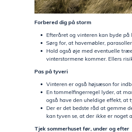
Forbered dig på storm
Efteråret og vinteren kan byde på 
Sørg for, at havemøbler, parasolle
Hold også øje med eventuelle træe
vinterstormene kommer. Ellers risi
Pas på tyveri
Vinteren er også højsæson for in
En tommelfingerregel lyder, at man
også have den uheldige effekt, at 
Der er det bedste råd at gemme de
kan tyven se, at der ikke er noget 
Tjek sommerhuset før, under og efter