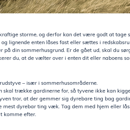
kraftige storme, og derfor kan det være godt at tage s
r og lignende enten låses fast eller sættes i redskabs
r på din sommerhusgrund. Er de gået ud, skal du sørg
kerer du, at de vælter over i enten dit eller naboens 
dbrudstyve – især i sommerhusområderne.
 skal trække gardinerne for, så tyvene ikke kan kigg
tyven tror, at der gemmer sig dyrebare ting bag gardi
 mest dyrebar ting væk. Tag dem med hjem eller lås d
at komme efter.