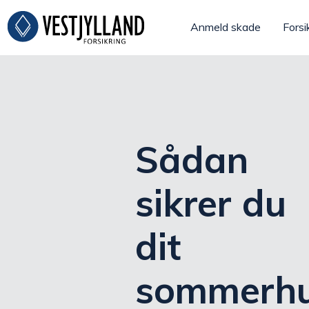
Anmeld skade
Forsi
Sådan
sikrer du
dit
sommerh