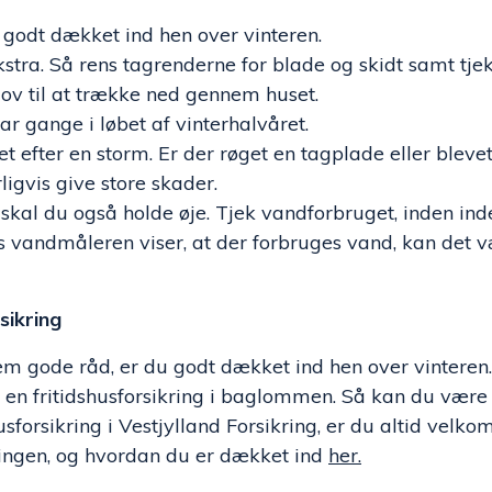
 godt dækket ind hen over vinteren.
stra. Så rens tagrenderne for blade og skidt samt tjek
lov til at trække ned gennem huset.
 gange i løbet af vinterhalvåret.
efter en storm. Er der røget en tagplade eller blevet 
ligvis give store skader.
skal du også holde øje. Tjek vandforbruget, inden in
vandmåleren viser, at der forbruges vand, kan det være
sikring
em gode råd, er du godt dækket ind hen over vinteren.
en fritidshusforsikring i baglommen. Så kan du være h
usforsikring i Vestjylland Forsikring, er du altid velko
ingen, og hvordan du er dækket ind
her
.