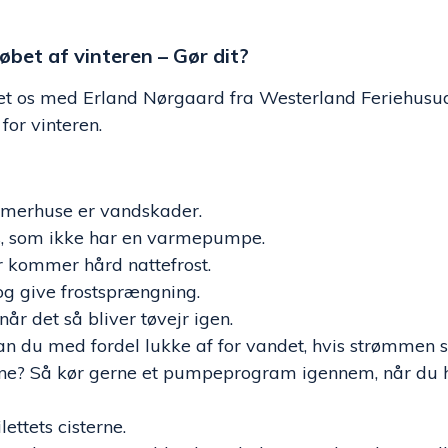
et af vinteren – Gør dit?
ieret os med Erland Nørgaard fra Westerland Feriehus
for vinteren.
mmerhuse er vandskader.
, som ikke har en varmepumpe.
r kommer hård nattefrost.
 og give frostsprængning.
r det så bliver tøvejr igen.
du med fordel lukke af for vandet, hvis strømmen s
e? Så kør gerne et pumpeprogram igennem, når du ha
ttets cisterne.