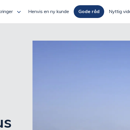
kringer
Henvis en ny kunde
Gode råd
Nyttig vid
us