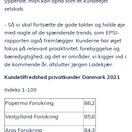
ypperste, man kan opnå som et kundeejet
selskab.
- Så vi skal fortsætte de gode takter og holde øje
med nogle af de spændende trends, som EPSI-
rapporten også fremlægger. Kunderne har øget
fokus på relevant proaktivitet, forebyggelse og
bæredygtighed, og det er områder, vi kigger ind i
de kommende år, afslutter Jørgen Ladekjær.
Kundetilfredshed privatkunder Danmark 2021
Indeks 1-100
Popermo Forsikring
86,2
Vestjylland Forsikring
85,8
Aros Forsikring
84,3