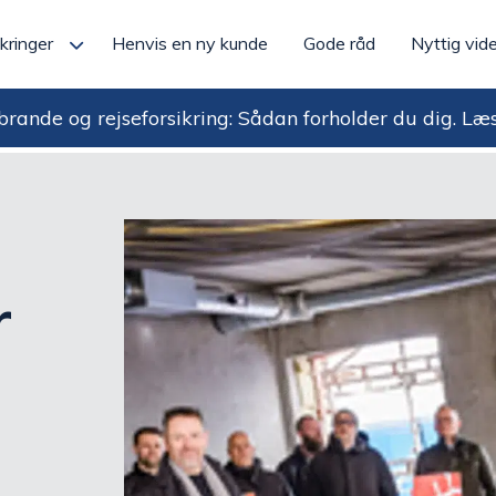
kringer
Henvis en ny kunde
Gode råd
Nyttig vid
rande og rejseforsikring: Sådan forholder du dig.
Læ
r