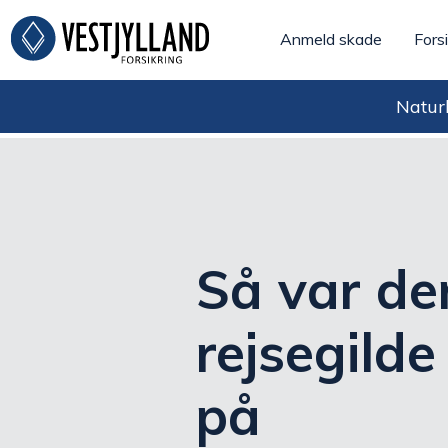
Anmeld skade
Forsi
Naturb
Så var de
rejsegilde
på