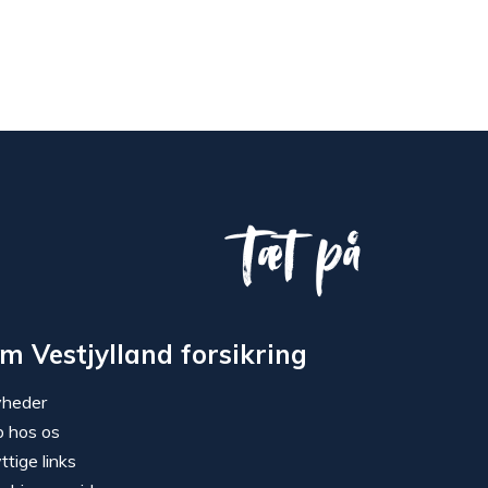
Tæt på
m Vestjylland forsikring
heder
b hos os
ttige links