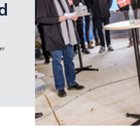
nd
er