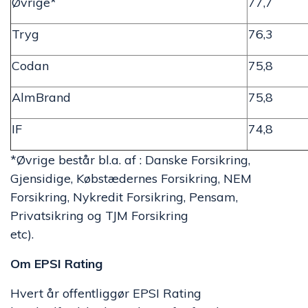
Øvrige*
77,7
Tryg
76,3
Codan
75,8
AlmBrand
75,8
IF
74,8
*Øvrige består bl.a. af : Danske Forsikring,
Gjensidige, Købstædernes Forsikring, NEM
Forsikring, Nykredit Forsikring, Pensam,
Privatsikring og TJM Forsikring
etc).
Om EPSI Rating
Hvert år offentliggør EPSI Rating