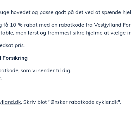
 bruge hovedet og passe godt på det ved at spænde hje
g få 10 % rabat med en rabatkode fra Vestjylland Fors
fortable, men først og fremmest sikre hjelme at vælge 
dsat pris.
 Forsikring
tkode, som vi sender til dig.
k.
ylland.dk
. Skriv blot "Ønsker rabatkode cykler.dk".