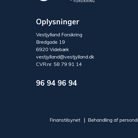
Oplysninger
Vestjylland Forsikring
Bredgade 19
6920 Videbæk
vestjylland@vestjylland.dk
CVR.nr. 58 79 91 14
96 94 96 94
Finanstilsynet
Behandling af persond