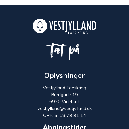
Tæt på
Oplysninger
Vestjylland Forsikring
Bredgade 19
6920 Videbæk
vestjylland@vestjylland.dk
CVR.nr. 58 79 91 14
Åbningstider